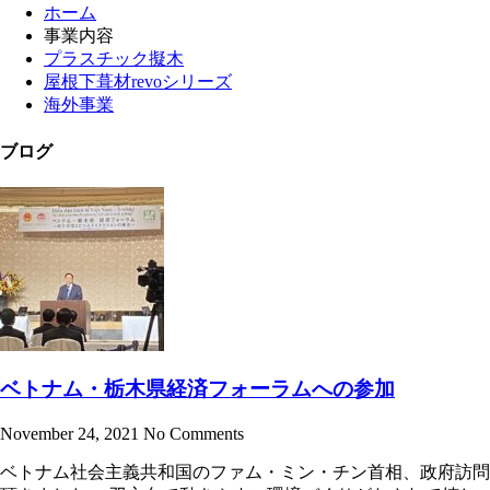
ホーム
事業内容
プラスチック擬木
屋根下葺材revoシリーズ
海外事業
ブログ
ベトナム・栃木県経済フォーラムへの参加
November 24, 2021
No Comments
ベトナム社会主義共和国のファム・ミン・チン首相、政府訪問