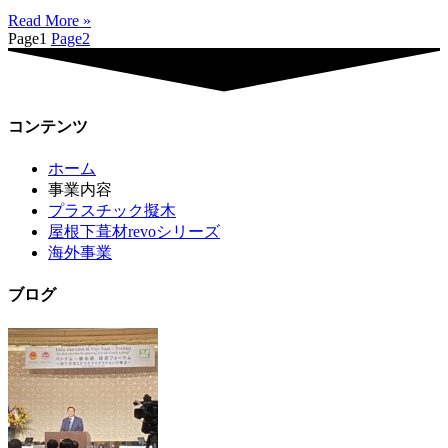
Read More »
Page
1
Page
2
コンテンツ
ホーム
事業内容
プラスチック擬木
屋根下葺材revoシリーズ
海外事業
ブログ